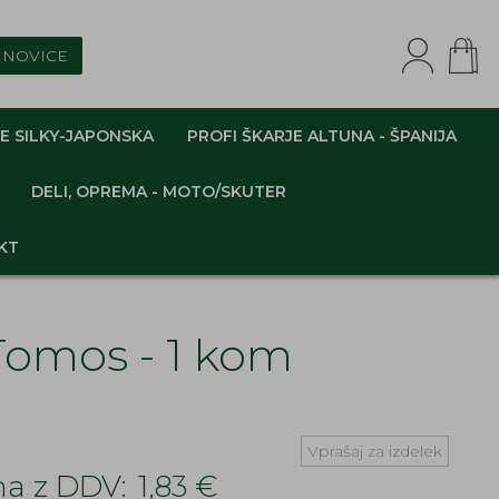
NOVICE
E SILKY-JAPONSKA
PROFI ŠKARJE ALTUNA - ŠPANIJA
DELI, OPREMA - MOTO/SKUTER
KT
Tomos - 1 kom
Vprašaj za izdelek
a z DDV:
1,83 €