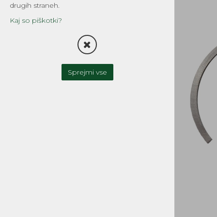
drugih straneh.
TESNILA
Kaj so piškotki?
FILTRI
OLJNA ČRPALKA-OLJNI
REZERVOAR
Sprejmi vse
UPLINJAČI IN DELI
ZAVORNI SISTEMI
SKLOPKA
MOTOR IN MENJALNIK
CILINDRI, GLAVE, DELI
GREDI, OJNICE in DELI
OLJNA TESNILA, LEŽAJI
BATI, BATNI OBROČKI