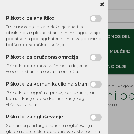
Piškotki za analitiko
Ti se uporabljajo za beleženje analitike
obsikanosti spletne strani in nam zagotavljajo
NADOMESTNI TOMOS DELI
ORIGINALNI TOMOS DELI
podatke na podlagi katerih lahko zagotovimo
boljšo uporabniško izkušnjo.
MINI DEMPERJI-PREKUCNIKI-GOSENIČARJI
MULČERJI
Piškotki za družabna omrežja
Piškotki potrebni za vtičnike za deljenje
DELI, OPREMA - GOZD, VRT, DOM
MOTORNO OLJE
vsebin iz strani na socialna omrežja.
Piškotki za komunikacijo na strani
EKOTEH d.o.o., Vegova 
Batni o
Piškotki omogočajo pirkaz, kontaktiranje in
komunikacijo preko komunikacijskega
KATALOG REZERVNIH DELOV
vtičnika na strani.
Šifra:
0979MTB
TOMOS
Piškotki za oglaševanje
NADOMESTNI TOMOS DELI
So namenjeni targetiranemu oglaševanju
IZPUŠNI SISTEMI
glede na pretekle uporabnikove aktvinosti na