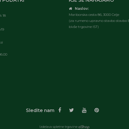
 PODATKI
KJE SE NAHAJAMO
Naslov:
Mariborska cesta 86, 3000 Celje
4 18
(za rumeno upravno stavbo stavbo E
bivše trgovine IST)
419
si
16.00
Sledite nam
Izdelava spletne trgovine