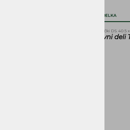
Bati DS in MP - Tomos
Bati METEOR PISTON - Tomos
OPIS IZDELKA
Bati SUKOKI - Tomos
Batni obročki
Batni obročki DS 40.5
SVETILA, STIKALA
Rrezervni deli
KOLESA, PNEVMATIKE,
PLATIŠČA, AMORTIZERJI
PRENOSI, ZOBNIKI IN
VERIGE
ROČAJI IN ROČKE
SEDEŽI IN PRTLJAŽNIKI
DELI ZAGANJAČA
DELI OGRODJA
NALEPKE