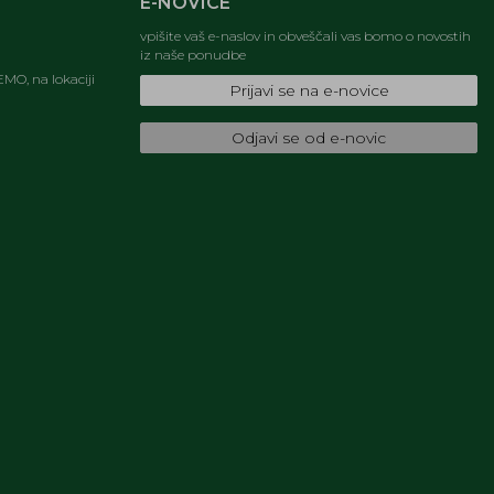
E-NOVICE
vpišite vaš e-naslov in obveščali vas bomo o novostih
iz naše ponudbe
MO, na lokaciji
Prijavi se na e-novice
Odjavi se od e-novic