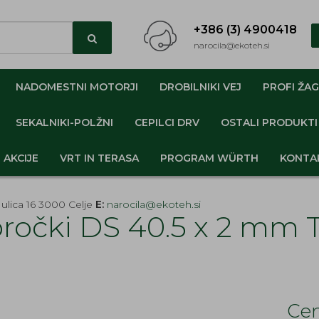
+386 (3) 4900418
narocila@ekoteh.si
NADOMESTNI MOTORJI
DROBILNIKI VEJ
PROFI ŽAG
SEKALNIKI-POLŽNI
CEPILCI DRV
OSTALI PRODUKTI
AKCIJE
VRT IN TERASA
PROGRAM WÜRTH
KONTA
ulica 16 3000 Celje
E:
narocila@ekoteh.si
bročki DS 40.5 x 2 mm 
Cen