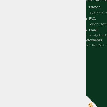
MOJ RAČUN
KONTAKTNI
Telefon:
O nas
+386 3 490 0
Kontakt
FAX:
Pogosta vprašanja
+386 3 4900
Splošni pogoji
Email:
Izjava o varovanju osebnih podatkov
narocila@ekoteh.
Politka spletnih piškotkov
Delovni čas:
Pon - Pet: 8.00 – 