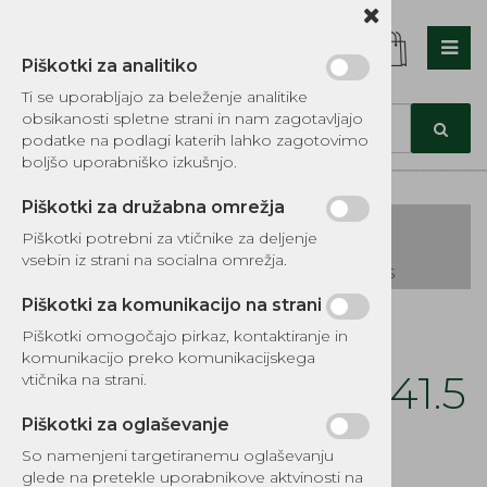
Piškotki za analitiko
Nazaj en nivo
Nazaj en nivo
Nazaj en nivo
Ti se uporabljajo za beleženje analitike
obsikanosti spletne strani in nam zagotavljajo
Vrsta 1
Vrsta 1
Vrsta 1
podatke na podlagi katerih lahko zagotovimo
boljšo uporabniško izkušnjo.
Vrsta 2
Vrsta 2
Vrsta 2
Piškotki za družabna omrežja
Vrsta 3
Vrsta 3
Vrsta 3
Piškotki potrebni za vtičnike za deljenje
vsebin iz strani na socialna omrežja.
KATALOG REZERVNIH DELOV TOMOS
Piškotki za komunikacijo na strani
Kategorije izdelkov
Piškotki omogočajo pirkaz, kontaktiranje in
EKOTEH d.o.o., Vegova ulica 16 3000 Celje
E:
komunikacijo preko komunikacijskega
narocila@ekoteh.si
Batni obročki DS 41.5
vtičnika na strani.
x 2 mm Tomos - 1
Piškotki za oglaševanje
So namenjeni targetiranemu oglaševanju
glede na pretekle uporabnikove aktvinosti na