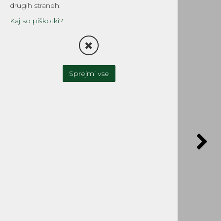
kom
drugih straneh.
Šifra:
9150
Kaj so piškotki?
POŠLJI POVPRAŠEVANJE
Sprejmi vse