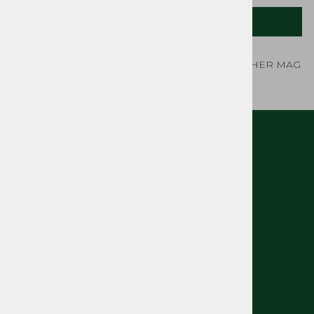
OPIS IZDELKA
Vžigalna tuljava 6V črno Bosch WAT-YONG - BUCHER MAG
1026
MOJ RAČUN
O nas
Kontakt
Pogosta vprašanja
Splošni pogoji
Izjava o varovanju osebnih podatkov
Politka spletnih piškotkov
KONTAKTNI PODATKI
Telefon: