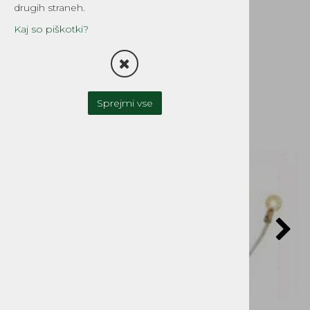
YONG - BUCHER
drugih straneh.
MAG 1026
Kaj so piškotki?
Šifra:
0645mtb
Sprejmi vse