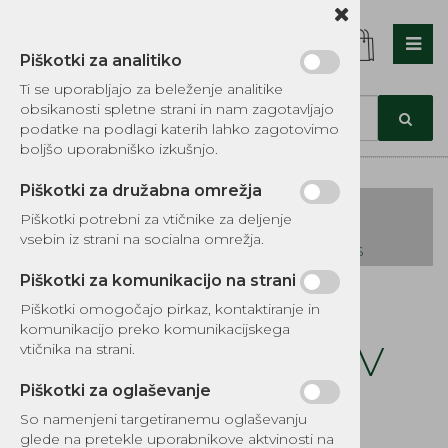
Piškotki za analitiko
Nazaj en nivo
Nazaj en nivo
Nazaj en nivo
Ti se uporabljajo za beleženje analitike
obsikanosti spletne strani in nam zagotavljajo
Vrsta 1
Vrsta 1
Vrsta 1
podatke na podlagi katerih lahko zagotovimo
boljšo uporabniško izkušnjo.
Vrsta 2
Vrsta 2
Vrsta 2
Piškotki za družabna omrežja
Vrsta 3
Vrsta 3
Vrsta 3
Piškotki potrebni za vtičnike za deljenje
vsebin iz strani na socialna omrežja.
KATALOG REZERVNIH DELOV TOMOS
Piškotki za komunikacijo na strani
Kategorije izdelkov
Piškotki omogočajo pirkaz, kontaktiranje in
EKOTEH d.o.o., Vegova ulica 16 3000 Celje
E:
komunikacijo preko komunikacijskega
narocila@ekoteh.si
Vžigalna tuljava 6V
vtičnika na strani.
črno Bosch WAT-
Piškotki za oglaševanje
So namenjeni targetiranemu oglaševanju
glede na pretekle uporabnikove aktvinosti na