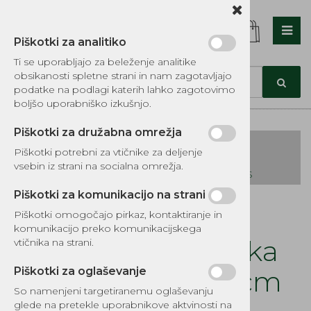
Piškotki za analitiko
Nazaj en nivo
Nazaj en nivo
Nazaj en nivo
Ti se uporabljajo za beleženje analitike
obsikanosti spletne strani in nam zagotavljajo
Vrsta 1
Vrsta 1
Vrsta 1
podatke na podlagi katerih lahko zagotovimo
boljšo uporabniško izkušnjo.
Vrsta 2
Vrsta 2
Vrsta 2
Piškotki za družabna omrežja
Vrsta 3
Vrsta 3
Vrsta 3
Piškotki potrebni za vtičnike za deljenje
vsebin iz strani na socialna omrežja.
KATALOG REZERVNIH DELOV TOMOS
Piškotki za komunikacijo na strani
Kategorije izdelkov
Piškotki omogočajo pirkaz, kontaktiranje in
EKOTEH d.o.o., Vegova ulica 16 3000 Celje
E:
komunikacijo preko komunikacijskega
narocila@ekoteh.si
Zagozda gozdarska
vtičnika na strani.
PVC LS-COIN 26 cm
Piškotki za oglaševanje
So namenjeni targetiranemu oglaševanju
Šifra:
2199
glede na pretekle uporabnikove aktvinosti na