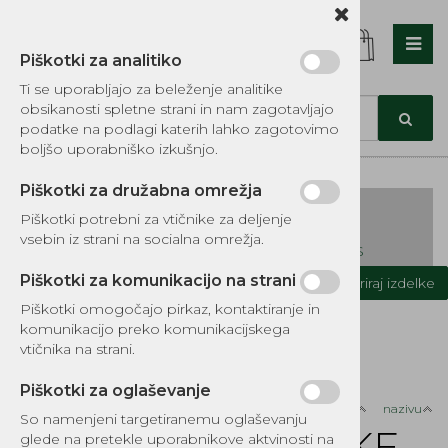
Piškotki za analitiko
Nazaj en nivo
Nazaj en nivo
Nazaj en nivo
Ti se uporabljajo za beleženje analitike
obsikanosti spletne strani in nam zagotavljajo
Vrsta 1
Vrsta 1
Vrsta 1
podatke na podlagi katerih lahko zagotovimo
boljšo uporabniško izkušnjo.
Vrsta 2
Vrsta 2
Vrsta 2
Piškotki za družabna omrežja
Vrsta 3
Vrsta 3
Vrsta 3
Piškotki potrebni za vtičnike za deljenje
vsebin iz strani na socialna omrežja.
KATALOG REZERVNIH DELOV TOMOS
Piškotki za komunikacijo na strani
Kategorije izdelkov
Filtriraj izdelke
Piškotki omogočajo pirkaz, kontaktiranje in
Domov
OSTALI PRODUKTI
VODNE ČRPALKE
komunikacijo preko komunikacijskega
VODNE ČRPALKE ZANETTI in EKOTEH
vtičnika na strani.
Piškotki za oglaševanje
Razvrsti po:
ceni
nazivu
So namenjeni targetiranemu oglaševanju
VODNE ČRPALKE
glede na pretekle uporabnikove aktvinosti na