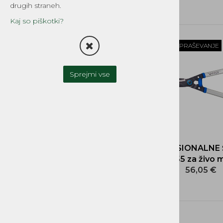
PROFESIONALNO ORODJE
drugih straneh.
PROFESIONALNE VRTNE IN
Kaj so piškotki?
VINOGRADNIŠKE ŠKARJE VESCO
PROFESIONALNE ŠKARJE ZA VEJE
VESCO
POŠLJI POVPRAŠEVANJE
PROFESIONALNE ŠKARJE ZA ŽIVO
MEJO VEJE VESCO
PROFESIONALNE ŽAGE SILKY
Sprejmi vse
PROFESIONALNE ŠKARJE OKATSUNE
PROFESIONALNE ŠKARJE ALTUNA -
ŠPANIJA
NADOMESTNI REZERVNI
DELI MOTORNIH ŽAG
NADOMESTNI REZERVNI
PROFESIONALNE 
DELI HONDA, LONCIN,
S1/55 za živo 
LAUNTOP...
56,05 €
OPREMA ZA LES, DOM IN
GOZDARSTVO
NADOMESTNI REZERVNI
DELI IN OPREMA VRTNIH