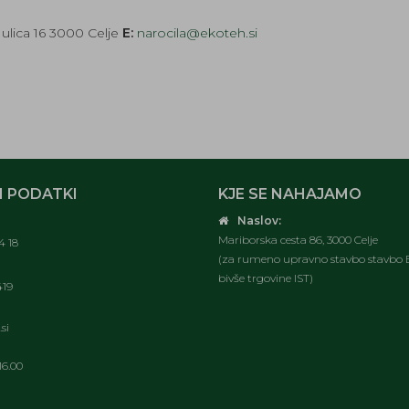
ulica 16 3000 Celje
E:
narocila@ekoteh.si
 PODATKI
KJE SE NAHAJAMO
Naslov:
Mariborska cesta 86, 3000 Celje
4 18
(za rumeno upravno stavbo stavbo E
bivše trgovine IST)
419
si
16.00