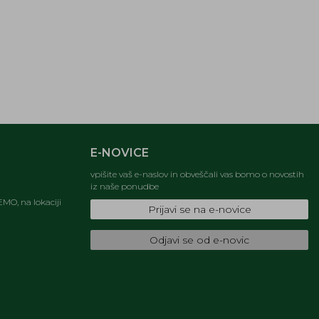
E-NOVICE
vpišite vaš e-naslov in obveščali vas bomo o novostih
iz naše ponudbe
MO, na lokaciji
Prijavi se na e-novice
Odjavi se od e-novic