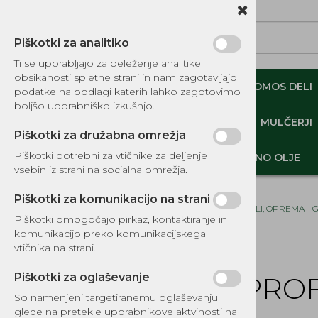
Piškotki za analitiko
Ti se uporabljajo za beleženje analitike
obsikanosti spletne strani in nam zagotavljajo
NADOMESTNI TOMOS DELI
ORIGINALNI TOMOS DELI
podatke na podlagi katerih lahko zagotovimo
boljšo uporabniško izkušnjo.
MINI DEMPERJI-PREKUCNIKI-GOSENIČARJI
MULČERJI
Piškotki za družabna omrežja
Piškotki potrebni za vtičnike za deljenje
DELI, OPREMA - GOZD, VRT, DOM
MOTORNO OLJE
vsebin iz strani na socialna omrežja.
Piškotki za komunikacijo na strani
Domov
DELI, OPREMA - 
Piškotki omogočajo pirkaz, kontaktiranje in
komunikacijo preko komunikacijskega
KATALOG REZERVNIH DELOV
vtičnika na strani.
TOMOS
Piškotki za oglaševanje
PROF
DELI, OPREMA - GOZD, VRT,
DOM
So namenjeni targetiranemu oglaševanju
glede na pretekle uporabnikove aktvinosti na