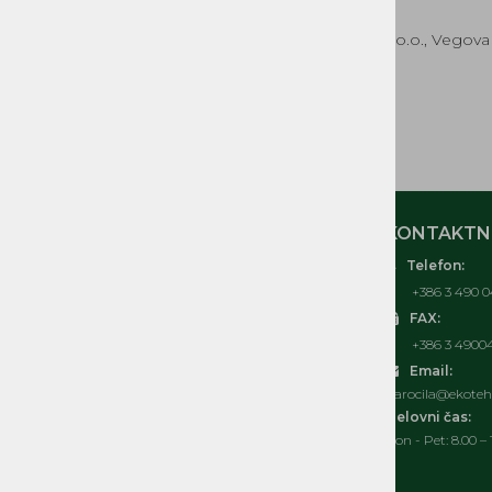
STROJEV
EKOTEH d.o.o., Vegova 
NADOMESTNI REZERVNI
DELI MUTA, ACME, IMT,
LA300, BUCHER MAG
REZERVNI DELI ČRPALKE
MOJ RAČUN
KONTAKTNI
Telefon:
O nas
+386 3 490 0
Kontakt
FAX:
Pogosta vprašanja
+386 3 4900
Splošni pogoji
Email:
Izjava o varovanju osebnih podatkov
narocila@ekoteh.
Politka spletnih piškotkov
Delovni čas:
Pon - Pet: 8.00 – 