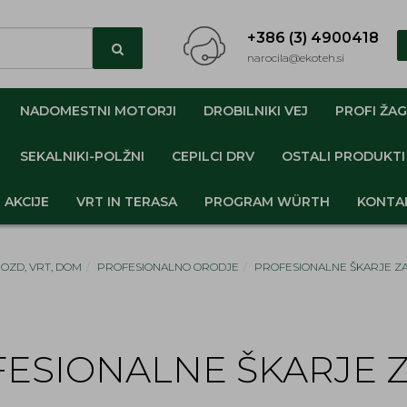
+386 (3) 4900418
narocila@ekoteh.si
NADOMESTNI MOTORJI
DROBILNIKI VEJ
PROFI ŽAG
SEKALNIKI-POLŽNI
CEPILCI DRV
OSTALI PRODUKTI
AKCIJE
VRT IN TERASA
PROGRAM WÜRTH
KONTA
GOZD, VRT, DOM
PROFESIONALNO ORODJE
PROFESIONALNE ŠKARJE ZA
ESIONALNE ŠKARJE Z