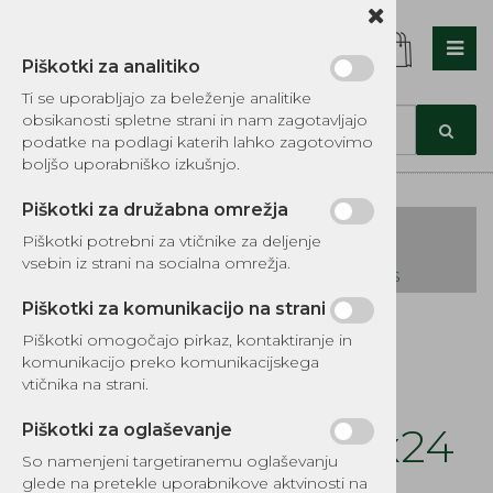
Piškotki za analitiko
Nazaj en nivo
Nazaj en nivo
Nazaj en nivo
Ti se uporabljajo za beleženje analitike
obsikanosti spletne strani in nam zagotavljajo
Vrsta 1
Vrsta 1
Vrsta 1
podatke na podlagi katerih lahko zagotovimo
boljšo uporabniško izkušnjo.
Vrsta 2
Vrsta 2
Vrsta 2
Piškotki za družabna omrežja
Vrsta 3
Vrsta 3
Vrsta 3
Piškotki potrebni za vtičnike za deljenje
vsebin iz strani na socialna omrežja.
KATALOG REZERVNIH DELOV TOMOS
Piškotki za komunikacijo na strani
Kategorije izdelkov
Piškotki omogočajo pirkaz, kontaktiranje in
EKOTEH d.o.o., Vegova ulica 16 3000 Celje
E:
komunikacijo preko komunikacijskega
narocila@ekoteh.si
Podložka gredi
vtičnika na strani.
izravnalna 0.15 17x24
Piškotki za oglaševanje
So namenjeni targetiranemu oglaševanju
glede na pretekle uporabnikove aktvinosti na