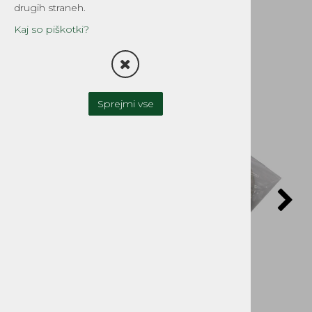
mm Tomos
drugih straneh.
Šifra:
1702MTB
Kaj so piškotki?
Sprejmi vse