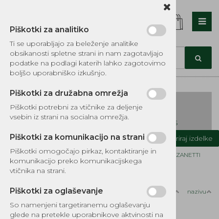
Piškotki za analitiko
Nazaj en nivo
Nazaj en nivo
Nazaj en nivo
Ti se uporabljajo za beleženje analitike
obsikanosti spletne strani in nam zagotavljajo
Vrsta 1
Vrsta 1
Vrsta 1
podatke na podlagi katerih lahko zagotovimo
boljšo uporabniško izkušnjo.
Vrsta 2
Vrsta 2
Vrsta 2
Piškotki za družabna omrežja
Vrsta 3
Vrsta 3
Vrsta 3
Piškotki potrebni za vtičnike za deljenje
vsebin iz strani na socialna omrežja.
KATALOG REZERVNIH DELOV TOMOS
Piškotki za komunikacijo na strani
Kategorije izdelkov
Filtriraj izdelke
Piškotki omogočajo pirkaz, kontaktiranje in
Domov
NADOMESTNI MOTORJI
BENCINSKI MOTORJI - ZANETTI
komunikacijo preko komunikacijskega
vtičnika na strani.
Piškotki za oglaševanje
Razvrsti po:
ceni
nazivu
BENCINSKI
So namenjeni targetiranemu oglaševanju
glede na pretekle uporabnikove aktvinosti na