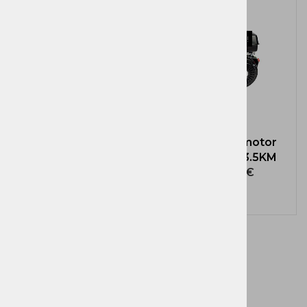
Brezplačna dostava!
Brezplačna dostava!
Bencinski motor
Bencinski motor
ZBM 270 9KM
ZBM 420 13.5KM
373,32 €
567,91 €
EKOTEH d.o.o., Vegova ulica 16 3000 Celje
E:
narocila@ekoteh.si