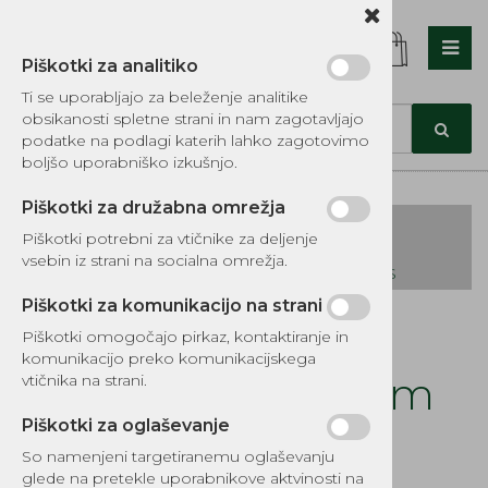
Piškotki za analitiko
Nazaj en nivo
Nazaj en nivo
Nazaj en nivo
Ti se uporabljajo za beleženje analitike
obsikanosti spletne strani in nam zagotavljajo
Vrsta 1
Vrsta 1
Vrsta 1
podatke na podlagi katerih lahko zagotovimo
boljšo uporabniško izkušnjo.
Vrsta 2
Vrsta 2
Vrsta 2
Piškotki za družabna omrežja
Vrsta 3
Vrsta 3
Vrsta 3
Piškotki potrebni za vtičnike za deljenje
vsebin iz strani na socialna omrežja.
KATALOG REZERVNIH DELOV TOMOS
Piškotki za komunikacijo na strani
Kategorije izdelkov
Piškotki omogočajo pirkaz, kontaktiranje in
EKOTEH d.o.o., Vegova ulica 16 3000 Celje
E:
komunikacijo preko komunikacijskega
narocila@ekoteh.si
Vijak olja M6x8 mm
vtičnika na strani.
A3, A35 Tomos
Piškotki za oglaševanje
So namenjeni targetiranemu oglaševanju
Šifra:
027226
glede na pretekle uporabnikove aktvinosti na