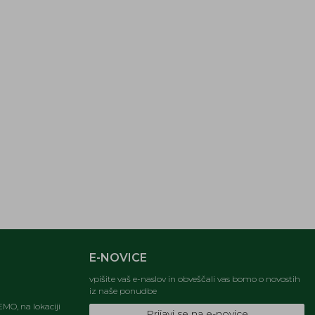
E-NOVICE
vpišite vaš e-naslov in obveščali vas bomo o novostih
iz naše ponudbe
MO, na lokaciji
Prijavi se na e-novice