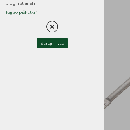
drugih straneh.
TESNILA
Kaj so piškotki?
FILTRI
OLJNA ČRPALKA-OLJNI
REZERVOAR
Sprejmi vse
UPLINJAČI IN DELI
ZAVORNI SISTEMI
SKLOPKA
MOTOR IN MENJALNIK
CILINDRI, GLAVE, DELI
GREDI, OJNICE in DELI
OLJNA TESNILA, LEŽAJI
BATI, BATNI OBROČKI