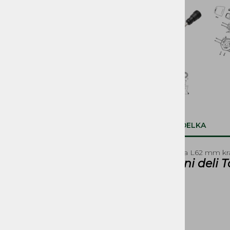
SVETILA, STIKALA
KOLESA, PNEVMATIKE,
PLATIŠČA, AMORTIZERJI
PRENOSI, ZOBNIKI IN
VERIGE
ROČAJI IN ROČKE
SEDEŽI IN PRTLJAŽNIKI
OPIS IZDELKA
DELI ZAGANJAČA
Merilnik olja L62 mm 
Rezervni deli 
DELI OGRODJA
NALEPKE
BOVDNI in ŽICE
REZERVOARJI, PIPICE