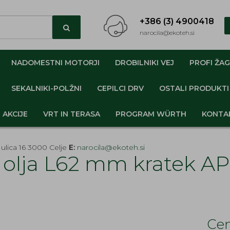
+386 (3) 4900418
narocila@ekoteh.si
NADOMESTNI MOTORJI
DROBILNIKI VEJ
PROFI ŽAG
SEKALNIKI-POLŽNI
CEPILCI DRV
OSTALI PRODUKTI
AKCIJE
VRT IN TERASA
PROGRAM WÜRTH
KONTA
ulica 16 3000 Celje
E:
narocila@ekoteh.si
k olja L62 mm kratek 
Cen