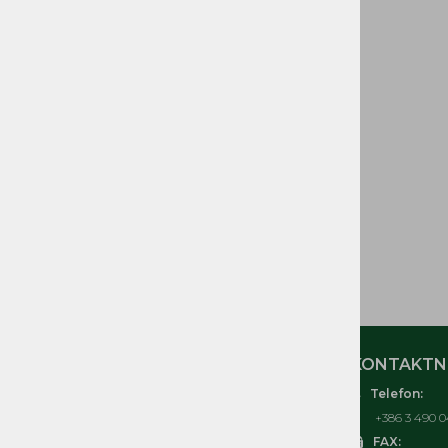
GORIVA IN DELI
CEVI GORIVA
ELEKTRIČNI in
ELEKTRONSKI DELI
ORODJE IN OPREMA
TOMOS IZVENKRMNI
MOTORJI T3, T4, T4,5, T4,8,
T10, T18
ČRPALKE, KOSILNICE
TOMOS
MOJ RAČUN
KONTAKTNI
Telefon:
O nas
+386 3 490 0
Kontakt
FAX: