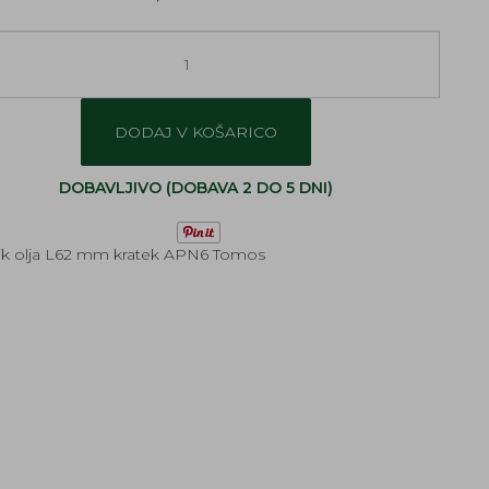
DODAJ V KOŠARICO
DOBAVLJIVO (DOBAVA 2 DO 5 DNI)
nik olja L62 mm kratek APN6 Tomos