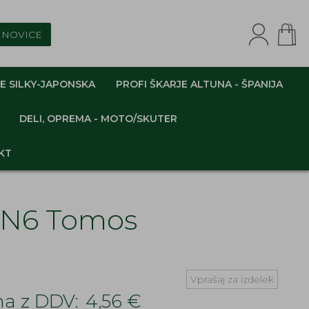
NOVICE
E SILKY-JAPONSKA
PROFI ŠKARJE ALTUNA - ŠPANIJA
DELI, OPREMA - MOTO/SKUTER
KT
APN6 Tomos
Vprašaj za izdelek
a z DDV:
4,56 €