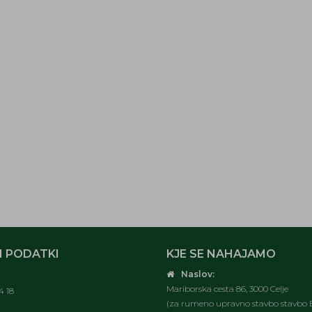
 PODATKI
KJE SE NAHAJAMO
Naslov:
Mariborska cesta 86, 3000 Celje
4 18
(za rumeno upravno stavbo stavbo E