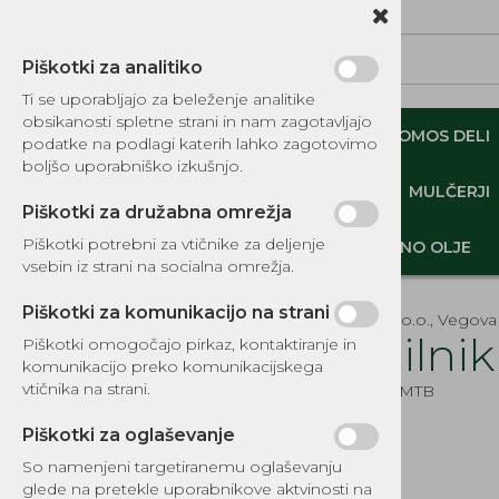
Piškotki za analitiko
Ti se uporabljajo za beleženje analitike
obsikanosti spletne strani in nam zagotavljajo
NADOMESTNI TOMOS DELI
ORIGINALNI TOMOS DELI
podatke na podlagi katerih lahko zagotovimo
boljšo uporabniško izkušnjo.
MINI DEMPERJI-PREKUCNIKI-GOSENIČARJI
MULČERJI
Piškotki za družabna omrežja
Piškotki potrebni za vtičnike za deljenje
DELI, OPREMA - GOZD, VRT, DOM
MOTORNO OLJE
vsebin iz strani na socialna omrežja.
Piškotki za komunikacijo na strani
EKOTEH d.o.o., Vegova 
Merilni
Piškotki omogočajo pirkaz, kontaktiranje in
komunikacijo preko komunikacijskega
KATALOG REZERVNIH DELOV
vtičnika na strani.
Šifra:
1988MTB
TOMOS
Piškotki za oglaševanje
NADOMESTNI TOMOS DELI
So namenjeni targetiranemu oglaševanju
IZPUŠNI SISTEMI
glede na pretekle uporabnikove aktvinosti na