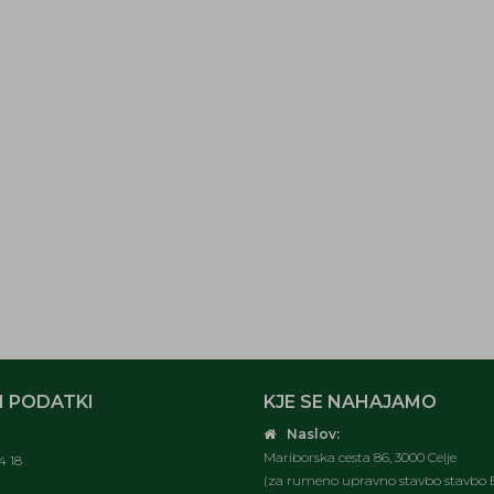
 PODATKI
KJE SE NAHAJAMO
Naslov:
Mariborska cesta 86, 3000 Celje
4 18
(za rumeno upravno stavbo stavbo E