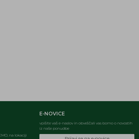
E-NOVICE
vpišite vaš e-naslov in obveščali vas bomo o novostih
iz naše ponudbe
MO, na lokaciji
Prijavi se na e-novice