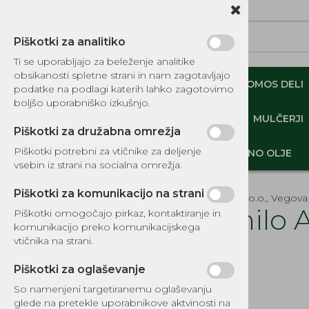
Piškotki za analitiko
Ti se uporabljajo za beleženje analitike
obsikanosti spletne strani in nam zagotavljajo
NADOMESTNI TOMOS DELI
ORIGINALNI TOMOS DELI
podatke na podlagi katerih lahko zagotovimo
boljšo uporabniško izkušnjo.
MINI DEMPERJI-PREKUCNIKI-GOSENIČARJI
MULČERJI
Piškotki za družabna omrežja
Piškotki potrebni za vtičnike za deljenje
DELI, OPREMA - GOZD, VRT, DOM
MOTORNO OLJE
vsebin iz strani na socialna omrežja.
Piškotki za komunikacijo na strani
EKOTEH d.o.o., Vegova 
Krmilo 
Piškotki omogočajo pirkaz, kontaktiranje in
komunikacijo preko komunikacijskega
KATALOG REZERVNIH DELOV
vtičnika na strani.
Šifra:
8627
TOMOS
Piškotki za oglaševanje
NADOMESTNI TOMOS DELI
So namenjeni targetiranemu oglaševanju
IZPUŠNI SISTEMI
glede na pretekle uporabnikove aktvinosti na