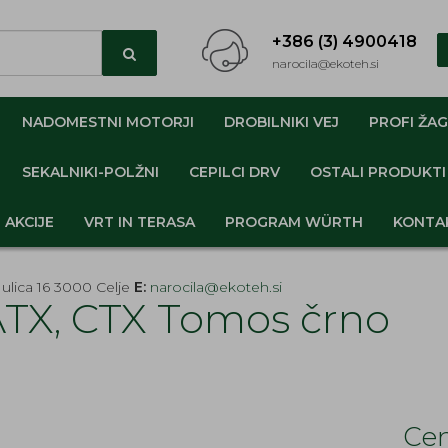
+386 (3) 4900418
narocila@ekoteh.si
NADOMESTNI MOTORJI
DROBILNIKI VEJ
PROFI ŽAG
SEKALNIKI-POLŽNI
CEPILCI DRV
OSTALI PRODUKTI
AKCIJE
VRT IN TERASA
PROGRAM WÜRTH
KONTA
ulica 16 3000 Celje
E:
narocila@ekoteh.si
ATX, CTX Tomos črno
Cen