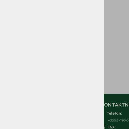
GORIVA IN DELI
CEVI GORIVA
ELEKTRIČNI in
ELEKTRONSKI DELI
ORODJE IN OPREMA
TOMOS IZVENKRMNI
MOTORJI T3, T4, T4,5, T4,8,
T10, T18
ČRPALKE, KOSILNICE
TOMOS
MOJ RAČUN
KONTAKTNI
Telefon:
O nas
+386 3 490 0
Kontakt
FAX: