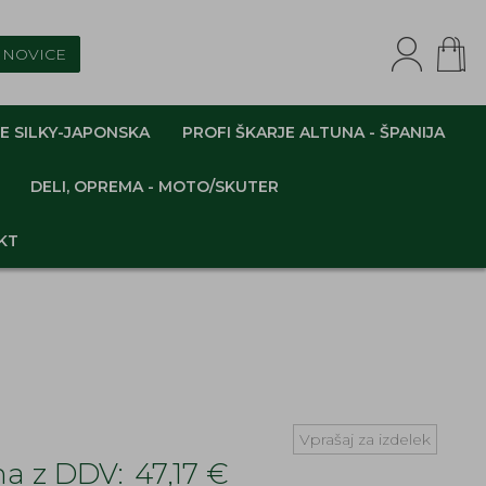
NOVICE
E SILKY-JAPONSKA
PROFI ŠKARJE ALTUNA - ŠPANIJA
DELI, OPREMA - MOTO/SKUTER
KT
Vprašaj za izdelek
a z DDV:
47,17 €