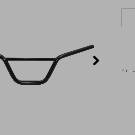
Krmil