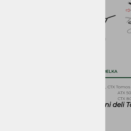
SVETILA, STIKALA
KOLESA, PNEVMATIKE,
PLATIŠČA, AMORTIZERJI
PRENOSI, ZOBNIKI IN
VERIGE
ROČAJI IN ROČKE
SEDEŽI IN PRTLJAŽNIKI
OPIS IZDELKA
DELI ZAGANJAČA
Krmilo ATX, CTX Tomos
TOMOS ATX 50 (
DELI OGRODJA
TOMOS CTX 80 (
Rezervni deli 
NALEPKE
BOVDNI in ŽICE
REZERVOARJI, PIPICE