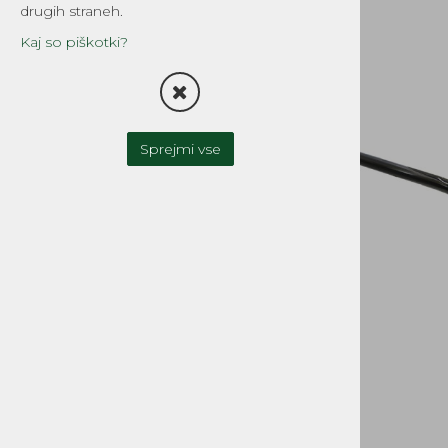
drugih straneh.
TESNILA
Kaj so piškotki?
FILTRI
OLJNA ČRPALKA-OLJNI
REZERVOAR
Sprejmi vse
UPLINJAČI IN DELI
ZAVORNI SISTEMI
SKLOPKA
MOTOR IN MENJALNIK
CILINDRI, GLAVE, DELI
GREDI, OJNICE in DELI
OLJNA TESNILA, LEŽAJI
BATI, BATNI OBROČKI