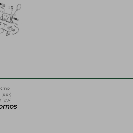
 črno
88-)
89-)
Tomos