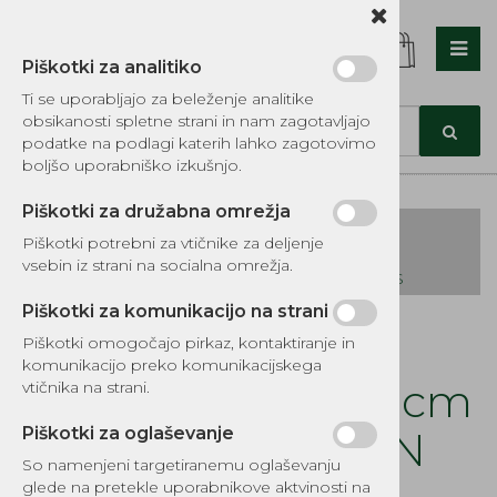
Piškotki za analitiko
Nazaj en nivo
Nazaj en nivo
Nazaj en nivo
Ti se uporabljajo za beleženje analitike
obsikanosti spletne strani in nam zagotavljajo
Vrsta 1
Vrsta 1
Vrsta 1
podatke na podlagi katerih lahko zagotovimo
boljšo uporabniško izkušnjo.
Vrsta 2
Vrsta 2
Vrsta 2
Piškotki za družabna omrežja
Vrsta 3
Vrsta 3
Vrsta 3
Piškotki potrebni za vtičnike za deljenje
vsebin iz strani na socialna omrežja.
KATALOG REZERVNIH DELOV TOMOS
Piškotki za komunikacijo na strani
Kategorije izdelkov
Piškotki omogočajo pirkaz, kontaktiranje in
EKOTEH d.o.o., Vegova ulica 16 3000 Celje
E:
komunikacijo preko komunikacijskega
narocila@ekoteh.si
Gumica pod nosilcm
vtičnika na strani.
luči A3,A35,A5,APN
Piškotki za oglaševanje
So namenjeni targetiranemu oglaševanju
glede na pretekle uporabnikove aktvinosti na