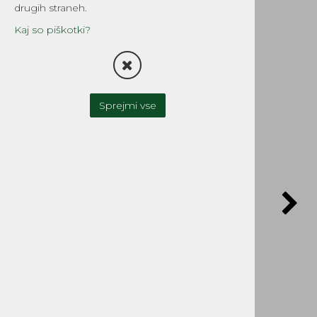
Tomos
drugih straneh.
Šifra:
2843
Kaj so piškotki?
Sprejmi vse