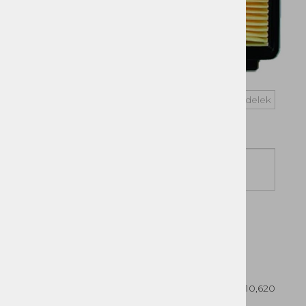
Vprašaj za izdelek
Cena z DDV:
20,90 €
DODAJ V KOŠARICO
NA ZALOGI
Filter zraka Honda GX610.620 ,GXV610,620
(241x200x29mm) papirni