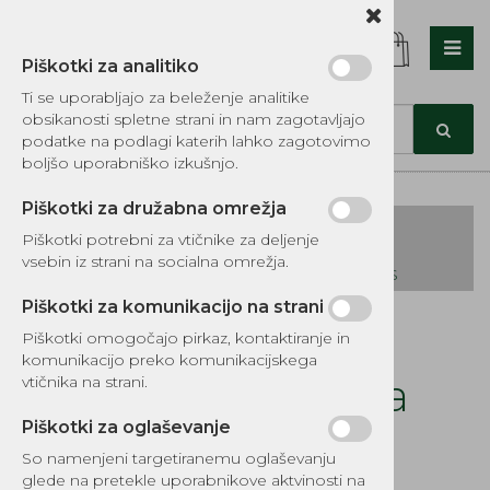
Piškotki za analitiko
Nazaj en nivo
Nazaj en nivo
Nazaj en nivo
Ti se uporabljajo za beleženje analitike
obsikanosti spletne strani in nam zagotavljajo
Vrsta 1
Vrsta 1
Vrsta 1
podatke na podlagi katerih lahko zagotovimo
boljšo uporabniško izkušnjo.
Vrsta 2
Vrsta 2
Vrsta 2
Piškotki za družabna omrežja
Vrsta 3
Vrsta 3
Vrsta 3
Piškotki potrebni za vtičnike za deljenje
vsebin iz strani na socialna omrežja.
KATALOG REZERVNIH DELOV TOMOS
Piškotki za komunikacijo na strani
Kategorije izdelkov
Piškotki omogočajo pirkaz, kontaktiranje in
EKOTEH d.o.o., Vegova ulica 16 3000 Celje
E:
komunikacijo preko komunikacijskega
narocila@ekoteh.si
Filter zraka Honda
vtičnika na strani.
GX610,620
Piškotki za oglaševanje
So namenjeni targetiranemu oglaševanju
glede na pretekle uporabnikove aktvinosti na