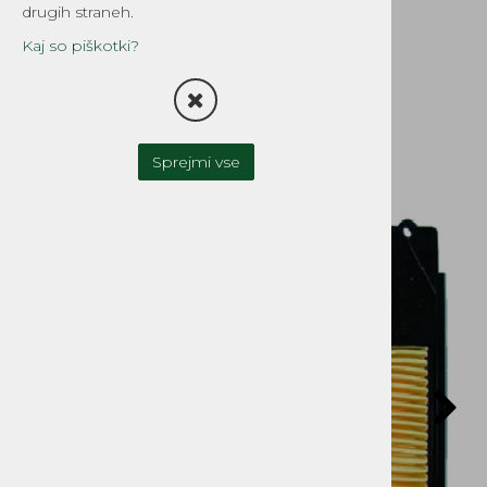
;GXV610,620
drugih straneh.
(241x200x29mm)
Kaj so piškotki?
papirni
Šifra:
EG410-1195
Sprejmi vse