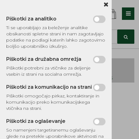
Piškotki za analitiko
Nazaj en nivo
Nazaj en nivo
Nazaj en nivo
Ti se uporabljajo za beleženje analitike
obsikanosti spletne strani in nam zagotavljajo
Vrsta 1
Vrsta 1
Vrsta 1
podatke na podlagi katerih lahko zagotovimo
boljšo uporabniško izkušnjo.
Vrsta 2
Vrsta 2
Vrsta 2
Piškotki za družabna omrežja
Vrsta 3
Vrsta 3
Vrsta 3
Piškotki potrebni za vtičnike za deljenje
vsebin iz strani na socialna omrežja.
KATALOG REZERVNIH DELOV TOMOS
Piškotki za komunikacijo na strani
Kategorije izdelkov
Piškotki omogočajo pirkaz, kontaktiranje in
EKOTEH d.o.o., Vegova ulica 16 3000 Celje
E:
komunikacijo preko komunikacijskega
narocila@ekoteh.si
Motorna gred
vtičnika na strani.
Villager VGS43
Piškotki za oglaševanje
So namenjeni targetiranemu oglaševanju
Šifra:
010588
glede na pretekle uporabnikove aktvinosti na