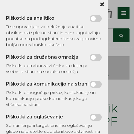
Piškotki za analitiko
Nazaj en nivo
Nazaj en nivo
Nazaj en nivo
Ti se uporabljajo za beleženje analitike
obsikanosti spletne strani in nam zagotavljajo
Vrsta 1
Vrsta 1
Vrsta 1
podatke na podlagi katerih lahko zagotovimo
boljšo uporabniško izkušnjo.
Vrsta 2
Vrsta 2
Vrsta 2
Piškotki za družabna omrežja
Vrsta 3
Vrsta 3
Vrsta 3
Piškotki potrebni za vtičnike za deljenje
vsebin iz strani na socialna omrežja.
KATALOG REZERVNIH DELOV TOMOS
Piškotki za komunikacijo na strani
Kategorije izdelkov
Piškotki omogočajo pirkaz, kontaktiranje in
EKOTEH d.o.o., Vegova ulica 16 3000 Celje
E:
komunikacijo preko komunikacijskega
narocila@ekoteh.si
Traktorski drobilnik
vtičnika na strani.
vej F.B.C. - CIP.10.PF
Piškotki za oglaševanje
So namenjeni targetiranemu oglaševanju
Šifra:
2243
glede na pretekle uporabnikove aktvinosti na