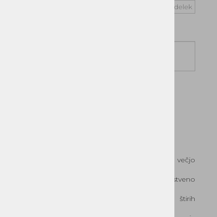
Vprašaj za izdelek
Cena z DDV:
3.384,28 €
DODAJ V KOŠARICO
DOBAVLJIVO (DOBAVA 2 DO 5 DNI)
Prednosti traktorskega drobilnika vej F.B.C.:
Samodejni vlek vej – brez potiskanja.
Velika vhodna odprtina drobilnika za večjo
kapaciteto.
Rezilo je vpeto v rezilno ploščo kar bistveno
podaljša življenjsko dobo rezila.
Noži se lahko obračajo po vseh štirih
stranicah.