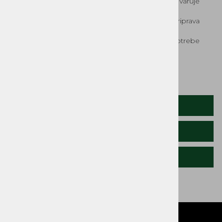
Varnosti element proti preobremenitvi varuje
kardan.
Uporaba sekancev: ogrevanje, priprava
komposta, stelja ipd.
Enostaven dostop do nožev za potrebe
vzdrževanja ali čiščenja.
Robustnost izdelave.
OPIS IZDELKA
TEHNIČNI PODATKI
SORODNI IZDELKI
Video - drobilnik vej: