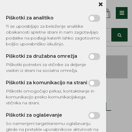
Piškotki za analitiko
Nazaj en nivo
Nazaj en nivo
Nazaj en nivo
Ti se uporabljajo za beleženje analitike
obsikanosti spletne strani in nam zagotavljajo
Vrsta 1
Vrsta 1
Vrsta 1
podatke na podlagi katerih lahko zagotovimo
boljšo uporabniško izkušnjo.
Vrsta 2
Vrsta 2
Vrsta 2
Piškotki za družabna omrežja
Vrsta 3
Vrsta 3
Vrsta 3
Piškotki potrebni za vtičnike za deljenje
vsebin iz strani na socialna omrežja.
KATALOG REZERVNIH DELOV TOMOS
Piškotki za komunikacijo na strani
Kategorije izdelkov
Piškotki omogočajo pirkaz, kontaktiranje in
EKOTEH d.o.o., Vegova ulica 16 3000 Celje
E:
komunikacijo preko komunikacijskega
narocila@ekoteh.si
Bat 39.5 x 12 mm L
vtičnika na strani.
Tomos Meteor
Piškotki za oglaševanje
So namenjeni targetiranemu oglaševanju
Šifra:
PC2872150
glede na pretekle uporabnikove aktvinosti na