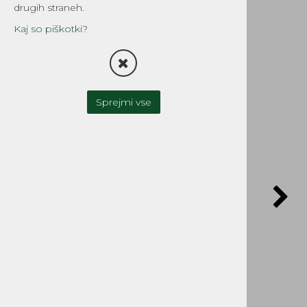
Tomos
drugih straneh.
Šifra:
209079
Kaj so piškotki?
Sprejmi vse