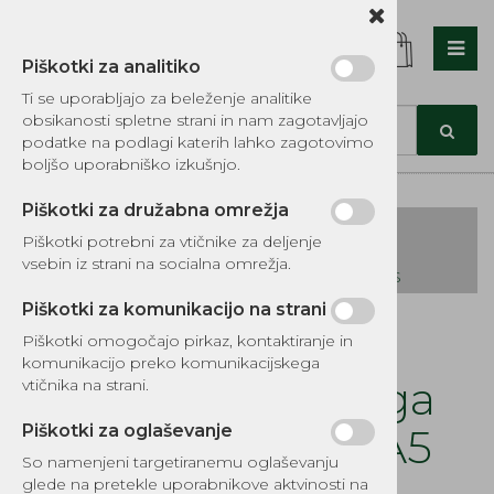
Piškotki za analitiko
Nazaj en nivo
Nazaj en nivo
Nazaj en nivo
Ti se uporabljajo za beleženje analitike
obsikanosti spletne strani in nam zagotavljajo
Vrsta 1
Vrsta 1
Vrsta 1
podatke na podlagi katerih lahko zagotovimo
boljšo uporabniško izkušnjo.
Vrsta 2
Vrsta 2
Vrsta 2
Piškotki za družabna omrežja
Vrsta 3
Vrsta 3
Vrsta 3
Piškotki potrebni za vtičnike za deljenje
vsebin iz strani na socialna omrežja.
KATALOG REZERVNIH DELOV TOMOS
Piškotki za komunikacijo na strani
Kategorije izdelkov
Piškotki omogočajo pirkaz, kontaktiranje in
EKOTEH d.o.o., Vegova ulica 16 3000 Celje
E:
komunikacijo preko komunikacijskega
narocila@ekoteh.si
Varovalo prednjega
vtičnika na strani.
zobnika A3, A35, A5
Piškotki za oglaševanje
So namenjeni targetiranemu oglaševanju
glede na pretekle uporabnikove aktvinosti na