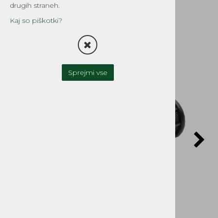
Tomos
drugih straneh.
Šifra:
1869
Kaj so piškotki?
Sprejmi vse