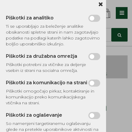
Piškotki za analitiko
Nazaj en nivo
Nazaj en nivo
Nazaj en nivo
Ti se uporabljajo za beleženje analitike
obsikanosti spletne strani in nam zagotavljajo
Vrsta 1
Vrsta 1
Vrsta 1
podatke na podlagi katerih lahko zagotovimo
boljšo uporabniško izkušnjo.
Vrsta 2
Vrsta 2
Vrsta 2
Piškotki za družabna omrežja
Vrsta 3
Vrsta 3
Vrsta 3
Piškotki potrebni za vtičnike za deljenje
vsebin iz strani na socialna omrežja.
KATALOG REZERVNIH DELOV TOMOS
Piškotki za komunikacijo na strani
Kategorije izdelkov
Piškotki omogočajo pirkaz, kontaktiranje in
EKOTEH d.o.o., Vegova ulica 16 3000 Celje
E:
komunikacijo preko komunikacijskega
narocila@ekoteh.si
Guma ročice črna
vtičnika na strani.
leva vsi modeli
Piškotki za oglaševanje
So namenjeni targetiranemu oglaševanju
glede na pretekle uporabnikove aktvinosti na