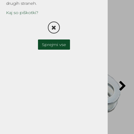
Tomos APN
drugih straneh.
Šifra:
2400
Kaj so piškotki?
Sprejmi vse