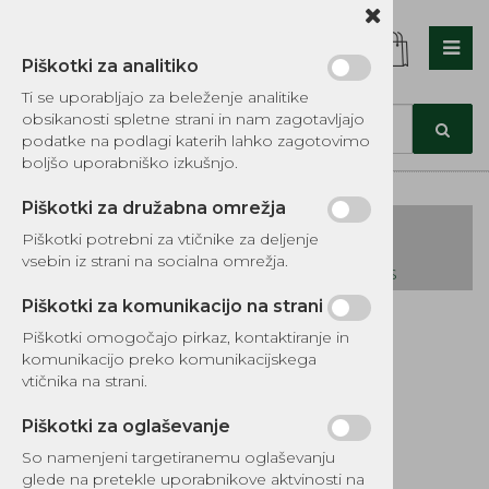
Piškotki za analitiko
Nazaj en nivo
Nazaj en nivo
Nazaj en nivo
Ti se uporabljajo za beleženje analitike
obsikanosti spletne strani in nam zagotavljajo
Vrsta 1
Vrsta 1
Vrsta 1
podatke na podlagi katerih lahko zagotovimo
boljšo uporabniško izkušnjo.
Vrsta 2
Vrsta 2
Vrsta 2
Piškotki za družabna omrežja
Vrsta 3
Vrsta 3
Vrsta 3
Piškotki potrebni za vtičnike za deljenje
vsebin iz strani na socialna omrežja.
KATALOG REZERVNIH DELOV TOMOS
Piškotki za komunikacijo na strani
Kategorije izdelkov
Piškotki omogočajo pirkaz, kontaktiranje in
EKOTEH d.o.o., Vegova ulica 16 3000 Celje
E:
komunikacijo preko komunikacijskega
narocila@ekoteh.si
Vzvod razmikača
vtičnika na strani.
zadnjega kolesa
Piškotki za oglaševanje
So namenjeni targetiranemu oglaševanju
glede na pretekle uporabnikove aktvinosti na