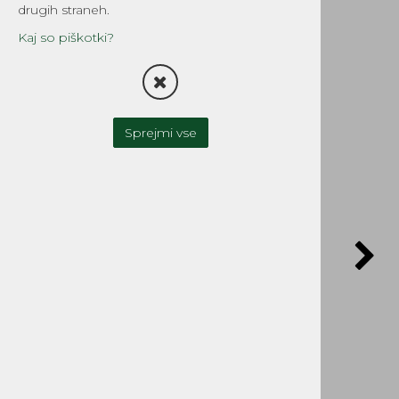
fi43/6.35mm
drugih straneh.
Šifra:
EG420-4722
Kaj so piškotki?
Sprejmi vse