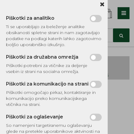
Piškotki za analitiko
Nazaj en nivo
Nazaj en nivo
Nazaj en nivo
Ti se uporabljajo za beleženje analitike
obsikanosti spletne strani in nam zagotavljajo
Vrsta 1
Vrsta 1
Vrsta 1
podatke na podlagi katerih lahko zagotovimo
boljšo uporabniško izkušnjo.
Vrsta 2
Vrsta 2
Vrsta 2
Piškotki za družabna omrežja
Vrsta 3
Vrsta 3
Vrsta 3
Piškotki potrebni za vtičnike za deljenje
vsebin iz strani na socialna omrežja.
KATALOG REZERVNIH DELOV TOMOS
Piškotki za komunikacijo na strani
Kategorije izdelkov
Piškotki omogočajo pirkaz, kontaktiranje in
EKOTEH d.o.o., Vegova ulica 16 3000 Celje
E:
komunikacijo preko komunikacijskega
narocila@ekoteh.si
Filter goriva
vtičnika na strani.
univerzalni
Piškotki za oglaševanje
So namenjeni targetiranemu oglaševanju
glede na pretekle uporabnikove aktvinosti na