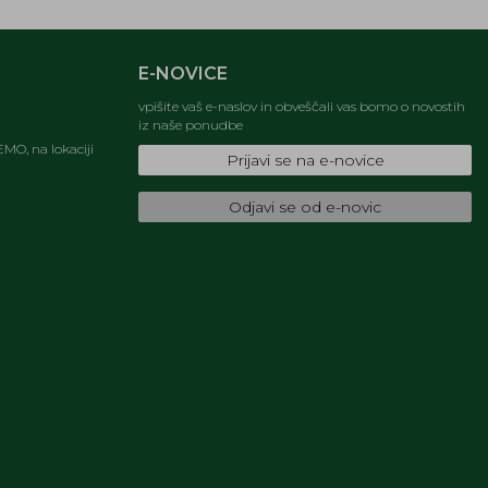
E-NOVICE
vpišite vaš e-naslov in obveščali vas bomo o novostih
iz naše ponudbe
MO, na lokaciji
Prijavi se na e-novice
Odjavi se od e-novic