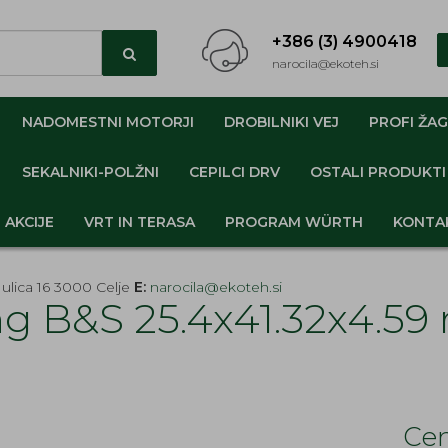
+386 (3) 4900418
narocila@ekoteh.si
NADOMESTNI MOTORJI
DROBILNIKI VEJ
PROFI ŽAG
SEKALNIKI-POLŽNI
CEPILCI DRV
OSTALI PRODUKTI
AKCIJE
VRT IN TERASA
PROGRAM WÜRTH
KONTA
ulica 16 3000 Celje
E:
narocila@ekoteh.si
g B&S 25.4x41.32x4.5
Cen