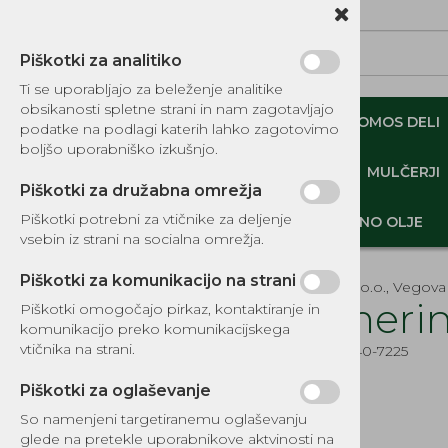
Piškotki za analitiko
Ti se uporabljajo za beleženje analitike
obsikanosti spletne strani in nam zagotavljajo
NADOMESTNI TOMOS DELI
ORIGINALNI TOMOS DELI
podatke na podlagi katerih lahko zagotovimo
boljšo uporabniško izkušnjo.
MINI DEMPERJI-PREKUCNIKI-GOSENIČARJI
MULČERJI
Piškotki za družabna omrežja
Piškotki potrebni za vtičnike za deljenje
DELI, OPREMA - GOZD, VRT, DOM
MOTORNO OLJE
vsebin iz strani na socialna omrežja.
Piškotki za komunikacijo na strani
EKOTEH d.o.o., Vegova 
Semerin
Piškotki omogočajo pirkaz, kontaktiranje in
komunikacijo preko komunikacijskega
KATALOG REZERVNIH DELOV
vtičnika na strani.
Šifra:
EG540-7225
TOMOS
Piškotki za oglaševanje
DELI, OPREMA - GOZD, VRT,
DOM
So namenjeni targetiranemu oglaševanju
glede na pretekle uporabnikove aktvinosti na