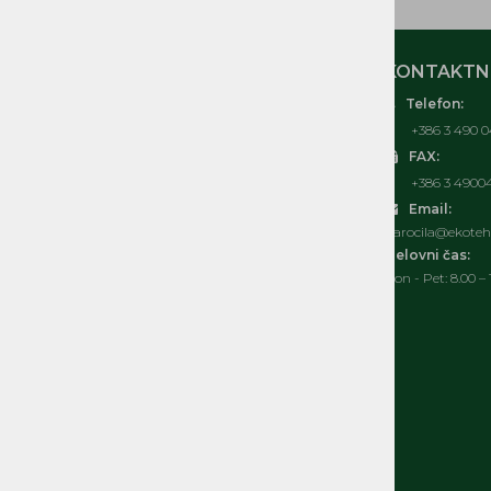
MOJ RAČUN
KONTAKTNI
Telefon:
O nas
+386 3 490 0
Kontakt
FAX:
Pogosta vprašanja
+386 3 4900
Splošni pogoji
Email:
Izjava o varovanju osebnih podatkov
narocila@ekoteh.
Politka spletnih piškotkov
Delovni čas:
Pon - Pet: 8.00 – 