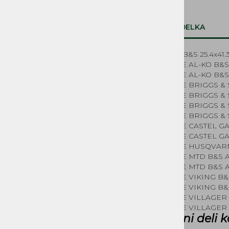
Sistem za gorivo
Zagonski mehanizmi, vrvice in ostali
deli
OPIS IZDELKA
Elektrika
Deli za električne kosilnice
Semering B&S 25.4x41.
Kolesa kosilnice
KOSILNICE AL-KO B&S
NADOMESTNI REZERVNI
KOSILNICE AL-KO B&S
DELI MUTA, ACME, IMT,
KOSILNICE BRIGGS & 
LA300, BUCHER MAG
KOSILNICE BRIGGS & 
KOSILNICE BRIGGS & 
REZERVNI DELI ČRPALKE
KOSILNICE BRIGGS & 
KOSILNICE CASTEL G
KOSILNICE CASTEL G
KOSILNICE HUSQVARN
KOSILNICE MTD B&S 
KOSILNICE MTD B&S 
KOSILNICE VIKING B&
KOSILNICE VIKING B&
KOSILNICE VILLAGER 
KOSILNICE VILLAGER 
Rezervni deli k