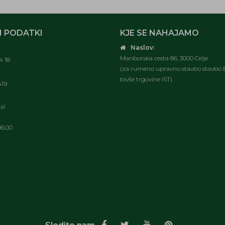
 PODATKI
KJE SE NAHAJAMO
Naslov:
Mariborska cesta 86, 3000 Celje
4 18
(za rumeno upravno stavbo stavbo E
bivše trgovine IST)
419
si
16.00