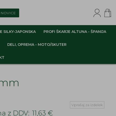
NOVICE
E SILKY-JAPONSKA
PROFI ŠKARJE ALTUNA - ŠPANIJA
DELI, OPREMA - MOTO/SKUTER
KT
9 mm
Vprašaj za izdelek
a z DDV:
11,63 €