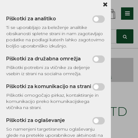
Piškotki za analitiko
Nazaj en nivo
Nazaj en nivo
Nazaj en nivo
Ti se uporabljajo za beleženje analitike
obsikanosti spletne strani in nam zagotavljajo
Vrsta 1
Vrsta 1
Vrsta 1
podatke na podlagi katerih lahko zagotovimo
boljšo uporabniško izkušnjo.
Vrsta 2
Vrsta 2
Vrsta 2
Piškotki za družabna omrežja
Vrsta 3
Vrsta 3
Vrsta 3
Piškotki potrebni za vtičnike za deljenje
vsebin iz strani na socialna omrežja.
KATALOG REZERVNIH DELOV TOMOS
Piškotki za komunikacijo na strani
Kategorije izdelkov
Piškotki omogočajo pirkaz, kontaktiranje in
EKOTEH d.o.o., Vegova ulica 16 3000 Celje
E:
komunikacijo preko komunikacijskega
narocila@ekoteh.si
Ojnica B&S 8KS STD
vtičnika na strani.
fi 28.5
Piškotki za oglaševanje
So namenjeni targetiranemu oglaševanju
Šifra:
EG570-7034
glede na pretekle uporabnikove aktvinosti na