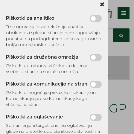
Piškotki za analitiko
Nazaj en nivo
Nazaj en nivo
Nazaj en nivo
Ti se uporabljajo za beleženje analitike
obsikanosti spletne strani in nam zagotavljajo
Vrsta 1
Vrsta 1
Vrsta 1
podatke na podlagi katerih lahko zagotovimo
boljšo uporabniško izkušnjo.
Vrsta 2
Vrsta 2
Vrsta 2
Piškotki za družabna omrežja
Vrsta 3
Vrsta 3
Vrsta 3
Piškotki potrebni za vtičnike za deljenje
vsebin iz strani na socialna omrežja.
KATALOG REZERVNIH DELOV TOMOS
Piškotki za komunikacijo na strani
Kategorije izdelkov
Piškotki omogočajo pirkaz, kontaktiranje in
EKOTEH d.o.o., Vegova ulica 16 3000 Celje
E:
komunikacijo preko komunikacijskega
narocila@ekoteh.si
Čep rezervoarja GGP
vtičnika na strani.
Piškotki za oglaševanje
Šifra:
13070
So namenjeni targetiranemu oglaševanju
glede na pretekle uporabnikove aktvinosti na