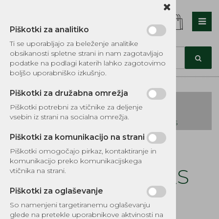
Piškotki za analitiko
Nazaj en nivo
Nazaj en nivo
Nazaj en nivo
Ti se uporabljajo za beleženje analitike
obsikanosti spletne strani in nam zagotavljajo
Vrsta 1
Vrsta 1
Vrsta 1
podatke na podlagi katerih lahko zagotovimo
boljšo uporabniško izkušnjo.
Vrsta 2
Vrsta 2
Vrsta 2
Piškotki za družabna omrežja
Vrsta 3
Vrsta 3
Vrsta 3
Piškotki potrebni za vtičnike za deljenje
vsebin iz strani na socialna omrežja.
KATALOG REZERVNIH DELOV TOMOS
Piškotki za komunikacijo na strani
Kategorije izdelkov
Piškotki omogočajo pirkaz, kontaktiranje in
EKOTEH d.o.o., Vegova ulica 16 3000 Celje
E:
komunikacijo preko komunikacijskega
narocila@ekoteh.si
Pokrov vzmeti B&S
vtičnika na strani.
3.5-5KS
Piškotki za oglaševanje
So namenjeni targetiranemu oglaševanju
Šifra:
EG520-4857
glede na pretekle uporabnikove aktvinosti na