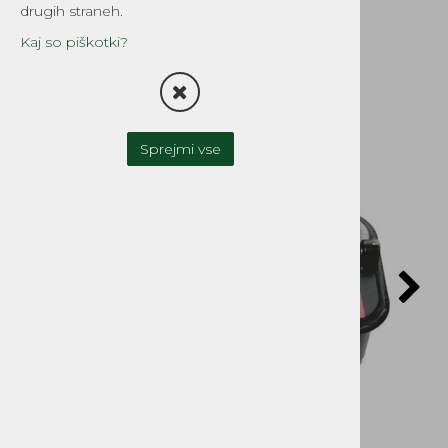
4KS Classic
drugih straneh.
Šifra:
494406
Kaj so piškotki?
Sprejmi vse