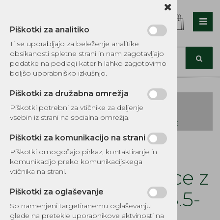
Piškotki za analitiko
Nazaj en nivo
Nazaj en nivo
Nazaj en nivo
Ti se uporabljajo za beleženje analitike
obsikanosti spletne strani in nam zagotavljajo
Vrsta 1
Vrsta 1
Vrsta 1
podatke na podlagi katerih lahko zagotovimo
boljšo uporabniško izkušnjo.
Vrsta 2
Vrsta 2
Vrsta 2
Piškotki za družabna omrežja
Vrsta 3
Vrsta 3
Vrsta 3
Piškotki potrebni za vtičnike za deljenje
vsebin iz strani na socialna omrežja.
KATALOG REZERVNIH DELOV TOMOS
Piškotki za komunikacijo na strani
Kategorije izdelkov
Piškotki omogočajo pirkaz, kontaktiranje in
EKOTEH d.o.o., Vegova ulica 16 3000 Celje
E:
komunikacijo preko komunikacijskega
narocila@ekoteh.si
Rezervoar kosilnice z
vtičnika na strani.
uplinjačem B&S 3.5-
Piškotki za oglaševanje
So namenjeni targetiranemu oglaševanju
glede na pretekle uporabnikove aktvinosti na