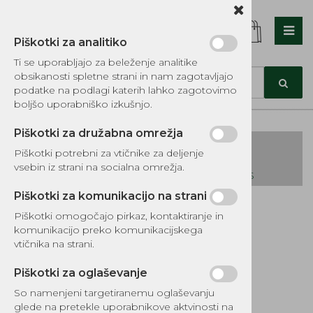
Piškotki za analitiko
Nazaj en nivo
Nazaj en nivo
Nazaj en nivo
Ti se uporabljajo za beleženje analitike
obsikanosti spletne strani in nam zagotavljajo
Vrsta 1
Vrsta 1
Vrsta 1
podatke na podlagi katerih lahko zagotovimo
boljšo uporabniško izkušnjo.
Vrsta 2
Vrsta 2
Vrsta 2
Piškotki za družabna omrežja
Vrsta 3
Vrsta 3
Vrsta 3
Piškotki potrebni za vtičnike za deljenje
vsebin iz strani na socialna omrežja.
KATALOG REZERVNIH DELOV TOMOS
Piškotki za komunikacijo na strani
Kategorije izdelkov
Piškotki omogočajo pirkaz, kontaktiranje in
EKOTEH d.o.o., Vegova ulica 16 3000 Celje
E:
komunikacijo preko komunikacijskega
narocila@ekoteh.si
Držalo instalacije
vtičnika na strani.
D25 fi 22
Piškotki za oglaševanje
So namenjeni targetiranemu oglaševanju
Šifra:
B007195
glede na pretekle uporabnikove aktvinosti na