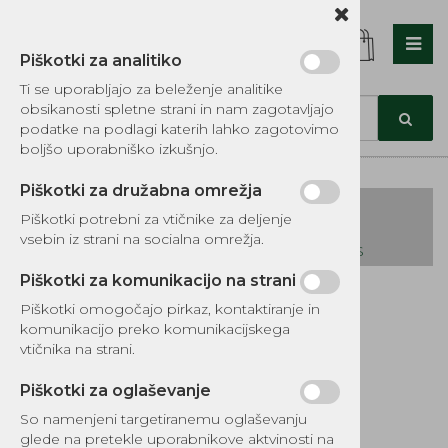
Piškotki za analitiko
Nazaj en nivo
Nazaj en nivo
Nazaj en nivo
Ti se uporabljajo za beleženje analitike
obsikanosti spletne strani in nam zagotavljajo
Vrsta 1
Vrsta 1
Vrsta 1
podatke na podlagi katerih lahko zagotovimo
boljšo uporabniško izkušnjo.
Vrsta 2
Vrsta 2
Vrsta 2
Piškotki za družabna omrežja
Vrsta 3
Vrsta 3
Vrsta 3
Piškotki potrebni za vtičnike za deljenje
vsebin iz strani na socialna omrežja.
KATALOG REZERVNIH DELOV TOMOS
Piškotki za komunikacijo na strani
Kategorije izdelkov
Piškotki omogočajo pirkaz, kontaktiranje in
EKOTEH d.o.o., Vegova ulica 16 3000 Celje
E:
komunikacijo preko komunikacijskega
narocila@ekoteh.si
Pogonski jermen
vtičnika na strani.
MTB 669x18x30
Piškotki za oglaševanje
So namenjeni targetiranemu oglaševanju
Šifra:
MTB669
glede na pretekle uporabnikove aktvinosti na