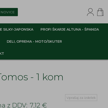
NOVICE
E SILKY-JAPONSKA
PROFI ŠKARJE ALTUNA - ŠPANIJA
DELI, OPREMA - MOTO/SKUTER
KT
Tomos - 1 kom
Vprašaj za izdelek
a z DDV:
7,12 €