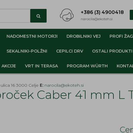
+386 (3) 4900418
narocila@ekoteh.si
NADOMESTNI MOTORJI
DROBILNIKI VEJ
PROFI ŽAG
SEKALNIKI-POLŽNI
CEPILCI DRV
OSTALI PRODUKTI
AKCIJE
VRT IN TERASA
PROGRAM WÜRTH
KONTA
ulica 16 3000 Celje
E:
narocila@ekoteh.si
broček Caber 41 mm L 
Cen