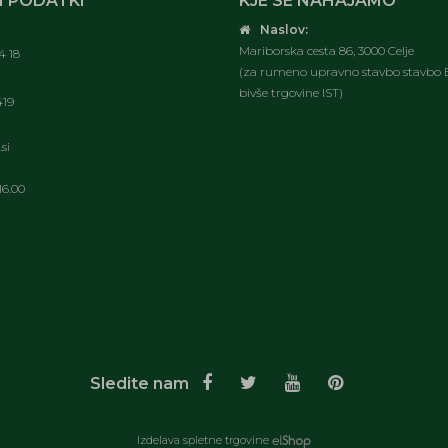
 PODATKI
KJE SE NAHAJAMO
Naslov:
Mariborska cesta 86, 3000 Celje
4 18
(za rumeno upravno stavbo stavbo E
bivše trgovine IST)
419
si
16.00
Sledite nam
Izdelava spletne trgovine