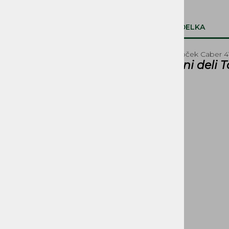
Bati DS in MP - Tomos
Bati METEOR PISTON - Tomos
OPIS IZDELKA
Bati SUKOKI - Tomos
Batni obročki
Batni obroček Caber 
SVETILA, STIKALA
Rezervni deli 
KOLESA, PNEVMATIKE,
PLATIŠČA, AMORTIZERJI
PRENOSI, ZOBNIKI IN
VERIGE
ROČAJI IN ROČKE
SEDEŽI IN PRTLJAŽNIKI
DELI ZAGANJAČA
DELI OGRODJA
NALEPKE