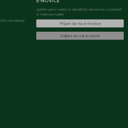
E-NOVICE
vpišite vaš e-naslov in obveščali vas bomo o novostih
iz naše ponudbe
MO, na lokaciji
Prijavi se na e-novice
Odjavi se od e-novic