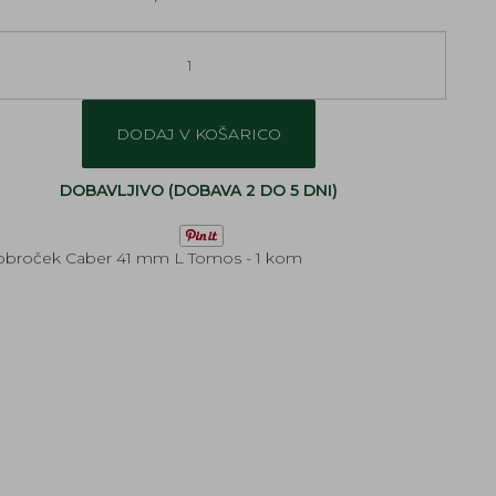
DODAJ V KOŠARICO
DOBAVLJIVO (DOBAVA 2 DO 5 DNI)
 obroček Caber 41 mm L Tomos - 1 kom