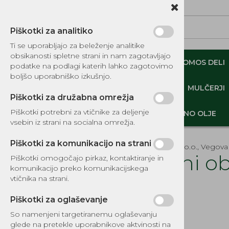
Piškotki za analitiko
Ti se uporabljajo za beleženje analitike
obsikanosti spletne strani in nam zagotavljajo
NADOMESTNI TOMOS DELI
ORIGINALNI TOMOS DELI
podatke na podlagi katerih lahko zagotovimo
boljšo uporabniško izkušnjo.
MINI DEMPERJI-PREKUCNIKI-GOSENIČARJI
MULČERJI
Piškotki za družabna omrežja
Piškotki potrebni za vtičnike za deljenje
DELI, OPREMA - GOZD, VRT, DOM
MOTORNO OLJE
vsebin iz strani na socialna omrežja.
Piškotki za komunikacijo na strani
EKOTEH d.o.o., Vegova 
Batni o
Piškotki omogočajo pirkaz, kontaktiranje in
komunikacijo preko komunikacijskega
KATALOG REZERVNIH DELOV
vtičnika na strani.
Šifra:
1856
TOMOS
Piškotki za oglaševanje
NADOMESTNI TOMOS DELI
So namenjeni targetiranemu oglaševanju
IZPUŠNI SISTEMI
glede na pretekle uporabnikove aktvinosti na