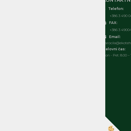
MOJ RAČUN
KONTAKTNI
Telefon:
O nas
+386 3 490 0
Kontakt
FAX:
Pogosta vprašanja
+386 3 4900
Splošni pogoji
Email:
Izjava o varovanju osebnih podatkov
narocila@ekoteh.
Politka spletnih piškotkov
Delovni čas:
Pon - Pet: 8.00 – 