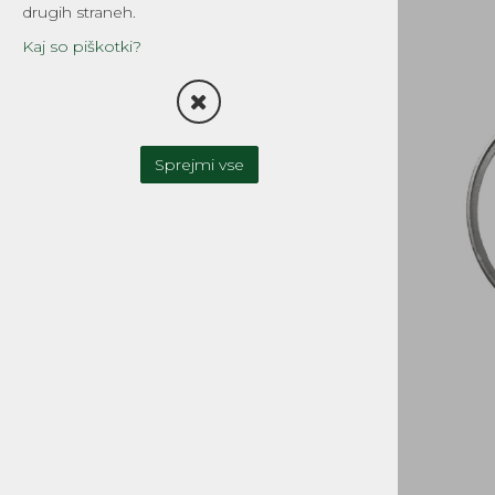
drugih straneh.
TESNILA
Kaj so piškotki?
FILTRI
OLJNA ČRPALKA-OLJNI
REZERVOAR
Sprejmi vse
UPLINJAČI IN DELI
ZAVORNI SISTEMI
SKLOPKA
MOTOR IN MENJALNIK
CILINDRI, GLAVE, DELI
GREDI, OJNICE in DELI
OLJNA TESNILA, LEŽAJI
BATI, BATNI OBROČKI