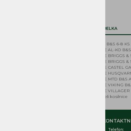
Sistem za gorivo
Zagonski mehanizmi, vrvice in ostali
deli
Elektrika
Deli za električne kosilnice
OPIS IZDELKA
Kolesa kosilnice
NADOMESTNI REZERVNI
Igla plovca B&S 6-8 KS z
DELI MUTA, ACME, IMT,
KOSILNICE AL-KO B&S
LA300, BUCHER MAG
KOSILNICE BRIGGS & 
KOSILNICE BRIGGS & 
REZERVNI DELI ČRPALKE
KOSILNICE CASTEL G
KOSILNICE HUSQVARN
KOSILNICE MTD B&S 
KOSILNICE VIKING B&
KOSILNICE VILLAGER 
Rezervni deli kosilnice
MOJ RAČUN
KONTAKTNI
Telefon:
O nas