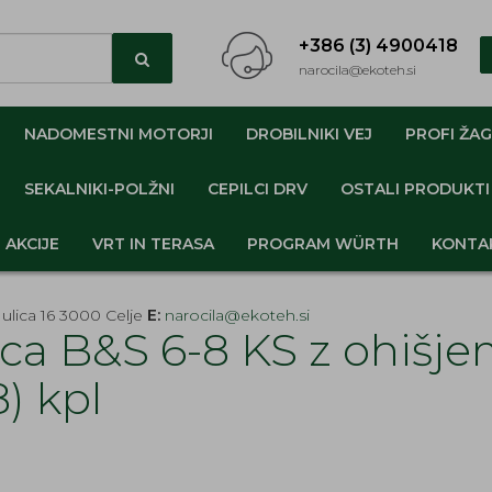
+386 (3) 4900418
narocila@ekoteh.si
NADOMESTNI MOTORJI
DROBILNIKI VEJ
PROFI ŽAG
SEKALNIKI-POLŽNI
CEPILCI DRV
OSTALI PRODUKTI
AKCIJE
VRT IN TERASA
PROGRAM WÜRTH
KONTA
ulica 16 3000 Celje
E:
narocila@ekoteh.si
vca B&S 6-8 KS z ohišjem
8) kpl