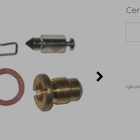
Cen
Igla p