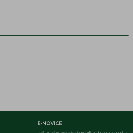
E-NOVICE
vpišite vaš e-naslov in obveščali vas bomo o novostih