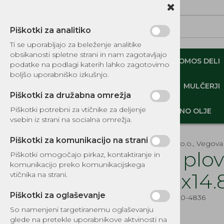
Piškotki za analitiko
Ti se uporabljajo za beleženje analitike
obsikanosti spletne strani in nam zagotavljajo
NADOMESTNI TOMOS DELI
ORIGINALNI TOMOS DELI
podatke na podlagi katerih lahko zagotovimo
boljšo uporabniško izkušnjo.
MINI DEMPERJI-PREKUCNIKI-GOSENIČARJI
MULČERJI
Piškotki za družabna omrežja
Piškotki potrebni za vtičnike za deljenje
DELI, OPREMA - GOZD, VRT, DOM
MOTORNO OLJE
vsebin iz strani na socialna omrežja.
Piškotki za komunikacijo na strani
EKOTEH d.o.o., Vegova 
Igla plo
Piškotki omogočajo pirkaz, kontaktiranje in
komunikacijo preko komunikacijskega
KATALOG REZERVNIH DELOV
5.38x14.
vtičnika na strani.
TOMOS
Piškotki za oglaševanje
Šifra:
EG520-4836
DELI, OPREMA - GOZD, VRT,
DOM
So namenjeni targetiranemu oglaševanju
glede na pretekle uporabnikove aktvinosti na