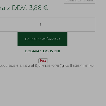
Vprašaj za izdelek
a z DDV:
3,86 €
DODAJ V KOŠARICO
DOBAVA 5 DO 15 DNI
lovca B&S 6-8 KS z ohišjem M8x0.75 (iglica fi 5.38x14.8) kpl