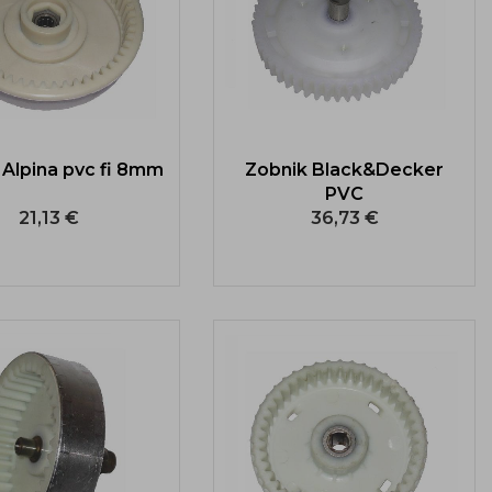
 Alpina pvc fi 8mm
Zobnik Black&Decker
PVC
21,13 €
36,73 €