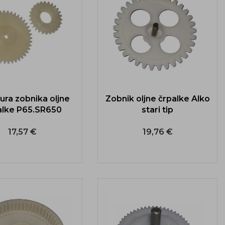
ura zobnika oljne
Zobnik oljne črpalke Alko
alke P65.SR650
stari tip
17,57 €
19,76 €