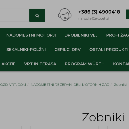
+386 (3) 4900418
narocila@ekoteh.si
NADOMESTNI MOTORJI
DROBILNIKI VEJ
PROFI ŽAG
SEKALNIKI-POLŽNI
CEPILCI DRV
OSTALI PRODUKTI
AKCIJE
VRT IN TERASA
PROGRAM WÜRTH
KONTA
GOZD, VRT, DOM
NADOMESTNI REZERVNI DELI MOTORNIH ŽAG
Zobniki
Zobniki