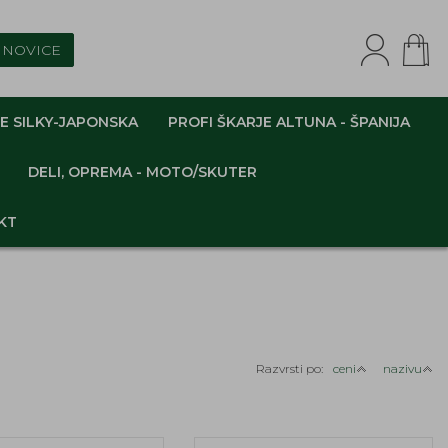
NOVICE
E SILKY-JAPONSKA
PROFI ŠKARJE ALTUNA - ŠPANIJA
DELI, OPREMA - MOTO/SKUTER
KT
Razvrsti po:
ceni
nazivu