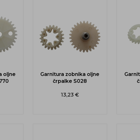
a oljne
Garnitura zobnika oljne
Garnit
.770
črpalke S028
č
13,23 €