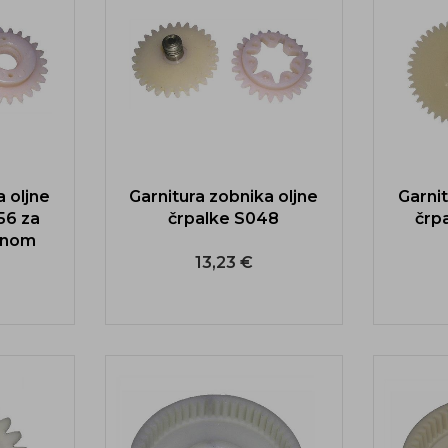
a oljne
Garnitura zobnika oljne
Garnit
56 za
črpalke S048
črp
tanom
13,23 €