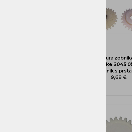
Vijaki, matice, podložke
Oljne črpalke, deli
Napenjalci verige, pokrovi in pločevine
mečev, opore
Zobniki
Usmerniki in ventilatorji
NADOMESTNI REZERVNI DELI
MOTORNIH ŽAG - KITAJSKA
NADOMESTNI REZERVNI
DELI HONDA, LONCIN,
Garnitura zobnik
LAUNTOP...
črpalke S045,0
verižnik s prs
OPREMA ZA LES, DOM IN
9,68 €
GOZDARSTVO
NADOMESTNI REZERVNI
DELI IN OPREMA VRTNIH
STROJEV
NADOMESTNI REZERVNI
DELI MUTA, ACME, IMT,
LA300, BUCHER MAG