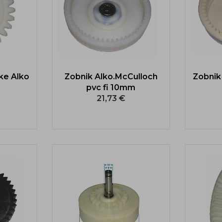
lke Alko
Zobnik Alko.McCulloch
Zobnik
pvc fi 10mm
21,73 €