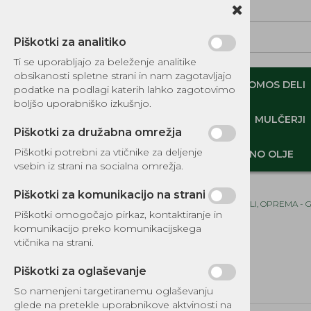
Piškotki za analitiko
Ti se uporabljajo za beleženje analitike
obsikanosti spletne strani in nam zagotavljajo
NADOMESTNI TOMOS DELI
ORIGINALNI TOMOS DELI
podatke na podlagi katerih lahko zagotovimo
boljšo uporabniško izkušnjo.
MINI DEMPERJI-PREKUCNIKI-GOSENIČARJI
MULČERJI
Piškotki za družabna omrežja
Piškotki potrebni za vtičnike za deljenje
DELI, OPREMA - GOZD, VRT, DOM
MOTORNO OLJE
vsebin iz strani na socialna omrežja.
Piškotki za komunikacijo na strani
Domov
DELI, OPREMA - 
Piškotki omogočajo pirkaz, kontaktiranje in
komunikacijo preko komunikacijskega
KATALOG REZERVNIH DELOV
vtičnika na strani.
TOMOS
Piškotki za oglaševanje
DELI, OPREMA - GOZD, VRT,
DOM
So namenjeni targetiranemu oglaševanju
glede na pretekle uporabnikove aktvinosti na