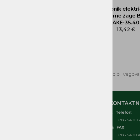
Zobnik elektr
motorne žage 
AKE-35.40
13,42 €
EKOTEH d.o.o., Vegova 
MOJ RAČUN
KONTAKTNI
Telefon:
O nas
+386 3 490 0
Kontakt
FAX:
Pogosta vprašanja
+386 3 4900
Splošni pogoji