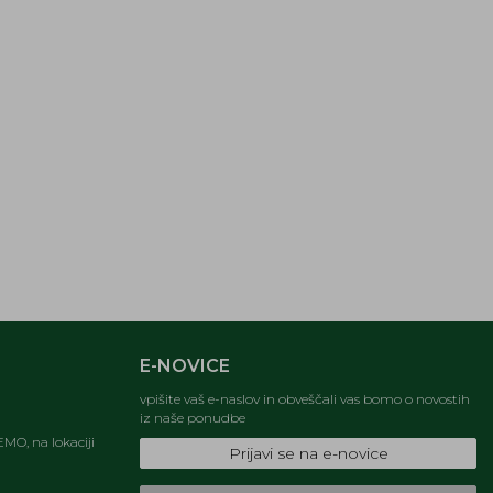
E-NOVICE
vpišite vaš e-naslov in obveščali vas bomo o novostih
iz naše ponudbe
MO, na lokaciji
Prijavi se na e-novice