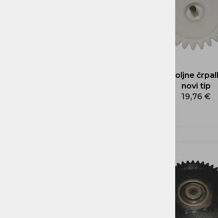
REZERVNI DELI ČRPALKE
Zobnik oljne črpa
novi tip
19,76 €