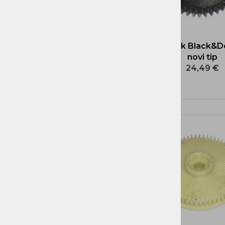
Zobnik Black&D
novi tip
24,49 €