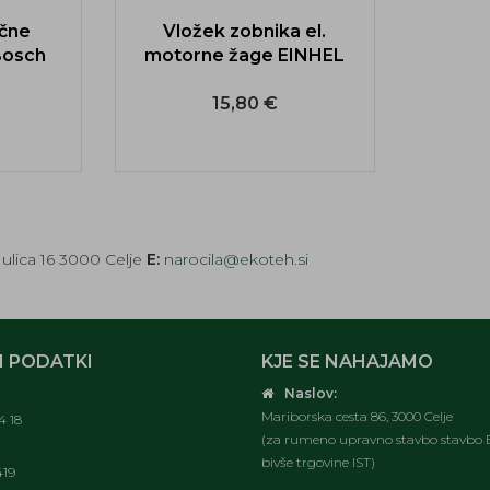
ične
Vložek zobnika el.
Bosch
motorne žage EINHEL
15,80 €
ulica 16 3000 Celje
E:
narocila@ekoteh.si
 PODATKI
KJE SE NAHAJAMO
Naslov:
Mariborska cesta 86, 3000 Celje
4 18
(za rumeno upravno stavbo stavbo E
bivše trgovine IST)
419