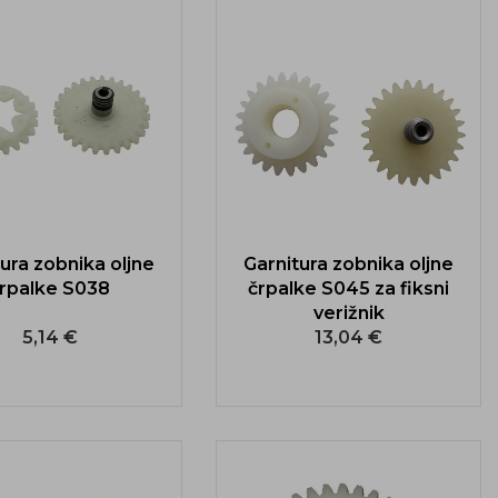
ura zobnika oljne
Garnitura zobnika oljne
rpalke S038
črpalke S045 za fiksni
verižnik
5,14 €
13,04 €