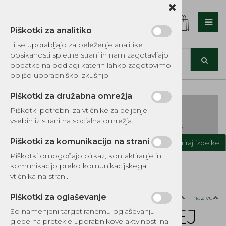
Piškotki za analitiko
Nazaj en nivo
Nazaj en nivo
Nazaj en nivo
Ti se uporabljajo za beleženje analitike
obsikanosti spletne strani in nam zagotavljajo
Vrsta 1
Vrsta 1
Vrsta 1
podatke na podlagi katerih lahko zagotovimo
boljšo uporabniško izkušnjo.
Vrsta 2
Vrsta 2
Vrsta 2
Piškotki za družabna omrežja
Vrsta 3
Vrsta 3
Vrsta 3
Piškotki potrebni za vtičnike za deljenje
vsebin iz strani na socialna omrežja.
KATALOG REZERVNIH DELOV TOMOS
Piškotki za komunikacijo na strani
Kategorije izdelkov
Filtriraj izdelke
Piškotki omogočajo pirkaz, kontaktiranje in
Domov
OSTALI PRODUKTI
KONTAKT SPREJ
komunikacijo preko komunikacijskega
vtičnika na strani.
Piškotki za oglaševanje
Razvrsti po:
ceni
nazivu
KONTAKT SPREJ
So namenjeni targetiranemu oglaševanju
glede na pretekle uporabnikove aktvinosti na