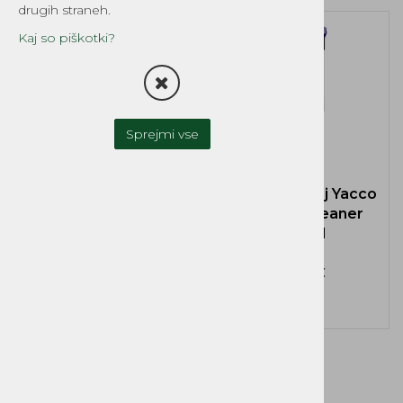
drugih straneh.
Kaj so piškotki?
Sprejmi vse
Čistilo Mannol
Kontakt sprej Yacco
Contact Cleaner
Contact Cleaner
450 ml MN9893,
500ml
kontakt sprej
8,90 €
7,90 €
EKOTEH d.o.o., Vegova ulica 16 3000 Celje
E: