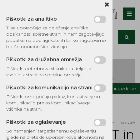
Piškotki za analitiko
Nazaj en nivo
Nazaj en nivo
Nazaj en nivo
Ti se uporabljajo za beleženje analitike
obsikanosti spletne strani in nam zagotavljajo
Vrsta 1
Vrsta 1
Vrsta 1
podatke na podlagi katerih lahko zagotovimo
boljšo uporabniško izkušnjo.
Vrsta 2
Vrsta 2
Vrsta 2
Piškotki za družabna omrežja
Vrsta 3
Vrsta 3
Vrsta 3
Piškotki potrebni za vtičnike za deljenje
vsebin iz strani na socialna omrežja.
KATALOG REZERVNIH DELOV TOMOS
Piškotki za komunikacijo na strani
Kategorije izdelkov
Filtriraj izdelke
Piškotki omogočajo pirkaz, kontaktiranje in
Domov
Motorno olje
Motorno olje - VRT in GOZD
komunikacijo preko komunikacijskega
vtičnika na strani.
Piškotki za oglaševanje
Razvrsti po:
ceni
nazivu
Motorno olje - VRT in
So namenjeni targetiranemu oglaševanju
glede na pretekle uporabnikove aktvinosti na