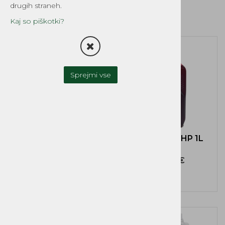
drugih straneh.
GOZD
Kaj so piškotki?
Sprejmi vse
Olje STIHL HP 0,1L
Olje STIHL HP 1L
rdeč
rdeč
3,90 €
22,80 €