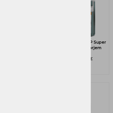
Olje STIHL HP Super
Olje STIHL HP Super
1L z dozatorjem
1L z dozatorjem
rdeč
zelen
26,10 €
26,90 €