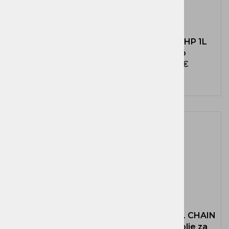
Olje STIHL HP 0,1L
Olje STIHL HP 1L
zeleno
zeleno
4,40 €
24,90 €
Olje Hemolub ATF
Olje DENICOL CHAIN
IIIH 1L za
SAW OIL - olje za