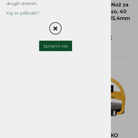
drugih straneh.
WIDIA disk - Nož za
Prezračevalnik trave
motorno koso, 40
Kaj so piškotki?
GTM
zob 255x1,3x25,4mm
PROFESSIONAL
GTV500
698,00 €
41,18 €
Sprejmi vse
NOVO!
NOVO!
Brezplačna dostava!
Brezplačna dostava!
Ergonomsko
DALJINSKO
nahrbtno nihalo za