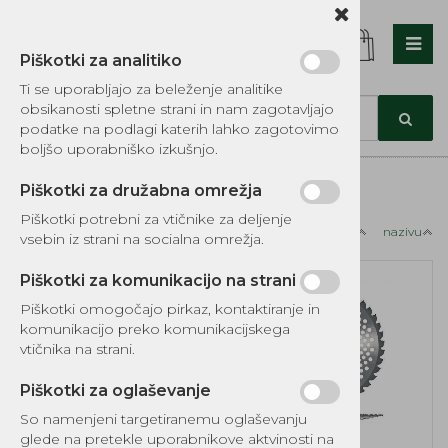
Piškotki za analitiko
Ti se uporabljajo za beleženje analitike
obsikanosti spletne strani in nam zagotavljajo
podatke na podlagi katerih lahko zagotovimo
boljšo uporabniško izkušnjo.
Piškotki za družabna omrežja
Kategorije izdelkov
Piškotki potrebni za vtičnike za deljenje
Razvrsti po:
ceni
nazivu
vsebin iz strani na socialna omrežja.
NOVO V PONUDBI
NOVO!
NOVO!
Piškotki za komunikacijo na strani
Piškotki omogočajo pirkaz, kontaktiranje in
komunikacijo preko komunikacijskega
Brezplačna dostava!
vtičnika na strani.
Piškotki za oglaševanje
So namenjeni targetiranemu oglaševanju
glede na pretekle uporabnikove aktvinosti na