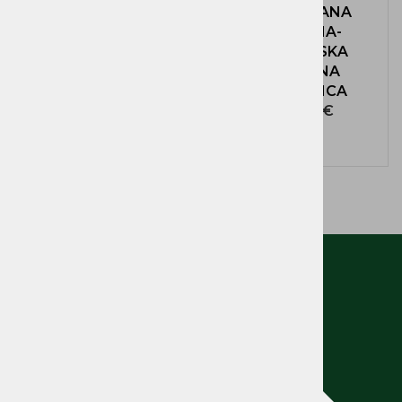
UPRAVLJANA
rezalnik žive meje
SOLARNA-
BATERIJSKA
PARKIRNA
ZAPORNICA
425,78 €
156,00 €