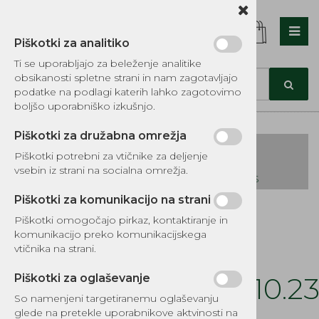
Piškotki za analitiko
Nazaj en nivo
Nazaj en nivo
Nazaj en nivo
Ti se uporabljajo za beleženje analitike
obsikanosti spletne strani in nam zagotavljajo
Vrsta 1
Vrsta 1
Vrsta 1
podatke na podlagi katerih lahko zagotovimo
boljšo uporabniško izkušnjo.
Vrsta 2
Vrsta 2
Vrsta 2
Piškotki za družabna omrežja
Vrsta 3
Vrsta 3
Vrsta 3
Piškotki potrebni za vtičnike za deljenje
vsebin iz strani na socialna omrežja.
KATALOG REZERVNIH DELOV TOMOS
Piškotki za komunikacijo na strani
Kategorije izdelkov
Piškotki omogočajo pirkaz, kontaktiranje in
EKOTEH d.o.o., Vegova ulica 16 3000 Celje
E:
komunikacijo preko komunikacijskega
narocila@ekoteh.si
Cev impulsa
vtičnika na strani.
S021.023.025.MS210.2
Piškotki za oglaševanje
So namenjeni targetiranemu oglaševanju
Šifra:
8045-107
glede na pretekle uporabnikove aktvinosti na